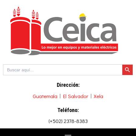
Ir
al
contenido
Botón de b
Buscar:
Dirección:
Guatemala
El Salvador
Xela
Teléfono:
(+502) 2378-8383