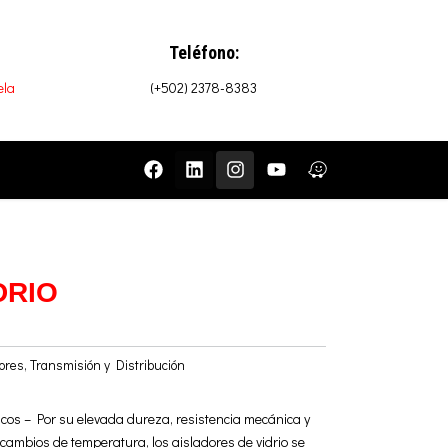
Teléfono:
ela
(+502) 2378-8383
F
L
I
Y
W
a
i
n
o
a
c
n
s
u
z
e
k
t
t
e
b
e
a
u
o
d
g
b
o
i
r
e
DRIO
k
n
a
m
ores
,
Transmisión y Distribución
ricos – Por su elevada dureza, resistencia mecánica y
 cambios de temperatura, los aisladores de vidrio se