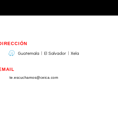
DIRECCIÓN
Guatemala
El Salvador
Xela
EMAIL
te.escuchamos@ceica.com