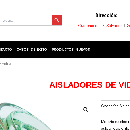
Botón de búsqueda
Dirección:
Guatemala
El Salvador
X
TACTO
CASOS DE ÉXITO
PRODUCTOS NUEVOS
e vidrio
AISLADORES DE VI
Categorías
Aislad
Materiales eléct
estabilidad ante