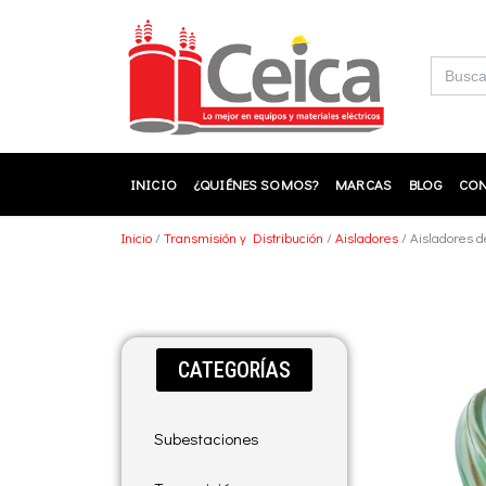
Ir
al
contenido
Buscar:
INICIO
¿QUIÉNES SOMOS?
MARCAS
BLOG
CON
Inicio
/
Transmisión y Distribución
/
Aisladores
/ Aisladores d
CATEGORÍAS
Subestaciones