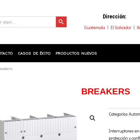
Botón de búsqueda
Dirección:
Guatemala
El Salvador
X
TACTO
CASOS DE ÉXITO
PRODUCTOS NUEVOS
reakers
BREAKERS
Categorías
Automa
Interruptores en
protección y conf