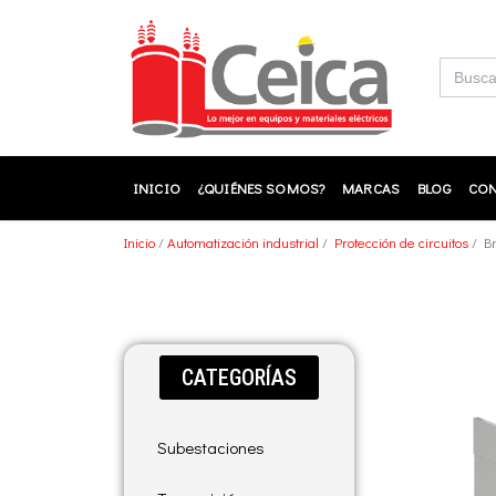
Ir
al
contenido
Buscar:
INICIO
¿QUIÉNES SOMOS?
MARCAS
BLOG
CON
Inicio
/
Automatización industrial
/
Protección de circuitos
/ B
CATEGORÍAS
Subestaciones