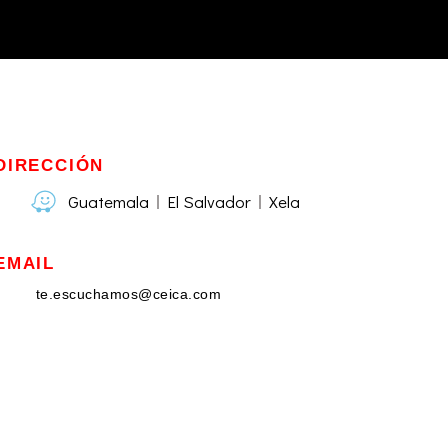
DIRECCIÓN
Guatemala
El Salvador
Xela
EMAIL
te.escuchamos@ceica.com