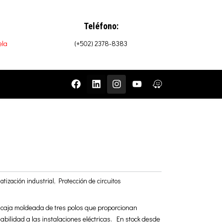
Teléfono:
ela
(+502) 2378-8383
F
L
I
Y
W
a
i
n
o
a
c
n
s
u
z
e
k
t
t
e
b
e
a
u
o
d
g
b
o
i
r
e
k
n
a
m
tización industrial
,
Protección de circuitos
 caja moldeada de tres polos que proporcionan
iabilidad a las instalaciones eléctricas. En stock desde