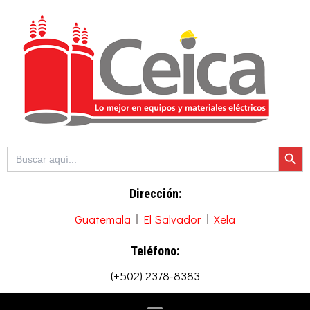
Ir
al
contenido
Botón de b
Buscar:
Dirección:
Guatemala
El Salvador
Xela
Teléfono:
(+502) 2378-8383