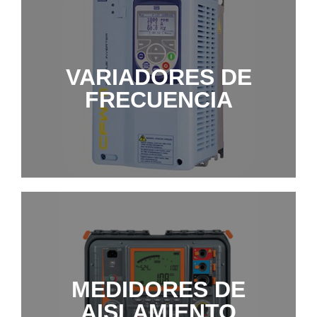
VARIADORES DE
VARIADORES DE
FRECUENCIA
FRECUENCIA
MÁS INFORMACIÓN
MEDIDORES DE
MEDIDORES DE
AISLAMIENTO
AISLAMIENTO