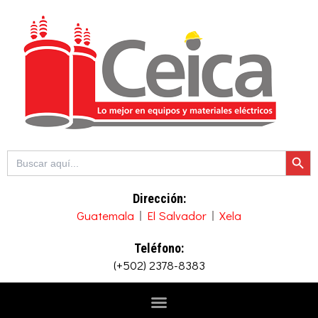
Ir
al
contenido
Botón de b
Buscar:
Dirección:
Guatemala
El Salvador
Xela
Teléfono:
(+502) 2378-8383