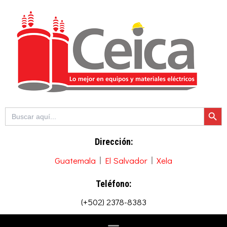
Ir
al
contenido
Botón de b
Buscar:
Dirección:
Guatemala
El Salvador
Xela
Teléfono:
(+502) 2378-8383