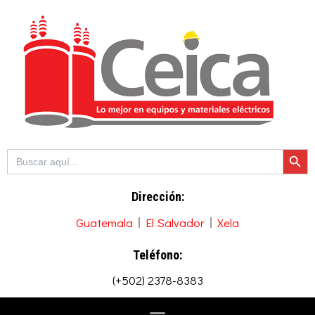
Ir
al
contenido
Botón de b
Buscar:
Dirección:
Guatemala
El Salvador
Xela
Teléfono:
(+502) 2378-8383