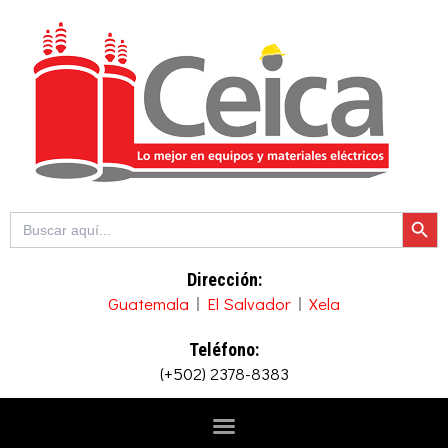
Ir
al
contenido
Botón de b
Buscar:
Dirección:
Guatemala
El Salvador
Xela
Teléfono:
(+502) 2378-8383